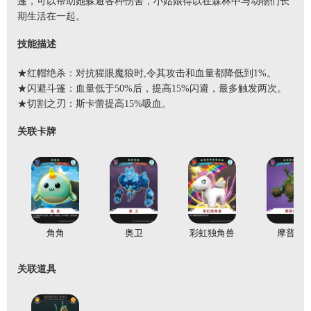
篷，可以帮助她躲避各种伤害，小姑娘得以在森林中与动物们长
期生活在一起。
技能描述
★红帽绝杀：对抗猩眼魔狼时,令其攻击和血量都降低到1%。
★闪避斗篷：血量低于50%后，提高15%闪避，最多触发两次。
★切割之刃：斯卡蕾提高15%吸血。
关联卡牌
角角
奥卫
彩虹独角兽
摩普拉
关联道具