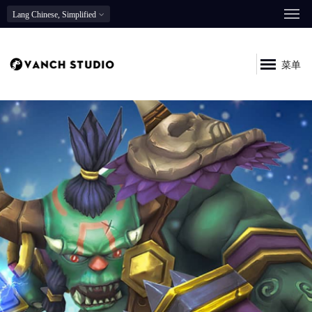
Lang
Chinese, Simplified
菜单