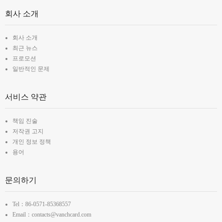
회사 소개
회사 소개
최근 뉴스
프로모션
일반적인 문제
서비스 약관
책임 진술
저작권 고지
개인 정보 정책
용어
문의하기
Tel：86-0571-85368557
Email：contacts@vanchcard.com