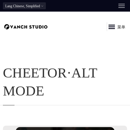
Lang
Chinese, Simplified
菜单
CHEETOR·ALT
MODE