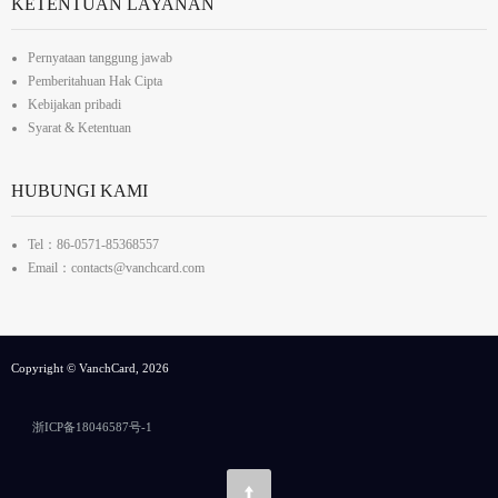
KETENTUAN LAYANAN
Pernyataan tanggung jawab
Pemberitahuan Hak Cipta
Kebijakan pribadi
Syarat & Ketentuan
HUBUNGI KAMI
Tel：86-0571-85368557
Email：contacts@vanchcard.com
Copyright © VanchCard, 2026
浙ICP备18046587号-1