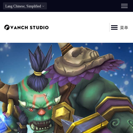
Lang
Chinese, Simplified
菜单