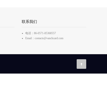
联系我们
电话：86-0571-85368557
Email：contacts@vanchcard.com