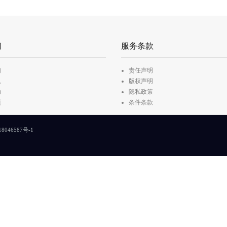
们
服务条款
们
责任声明
息
版权声明
动
隐私政策
题
条件条款
8046587号-1