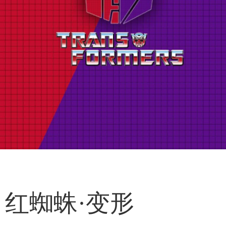
红蜘蛛·变形