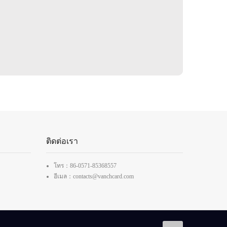
ติดต่อเรา
โทร：86-0571-85368557
อีเมล：contacts@vanchcard.com