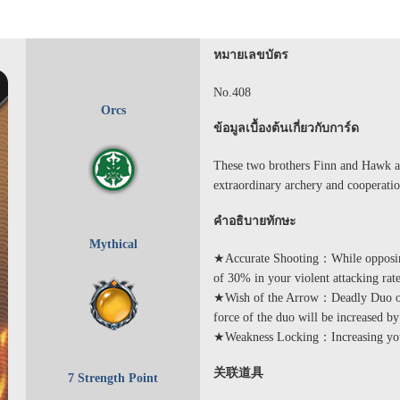
หมายเลขบัตร
No.408
Orcs
ข้อมูลเบื้องต้นเกี่ยวกับการ์ด
These two brothers Finn and Hawk a
extraordinary archery and cooperation
คำอธิบายทักษะ
Mythical
★Accurate Shooting：While opposing 
of 30% in your violent attacking rate
★Wish of the Arrow：Deadly Duo of O
force of the duo will be increased b
★Weakness Locking：Increasing your 
关联道具
7 Strength Point