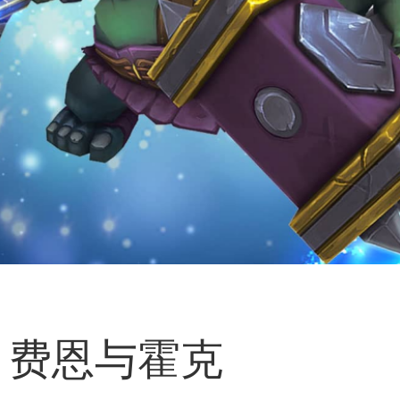
费恩与霍克