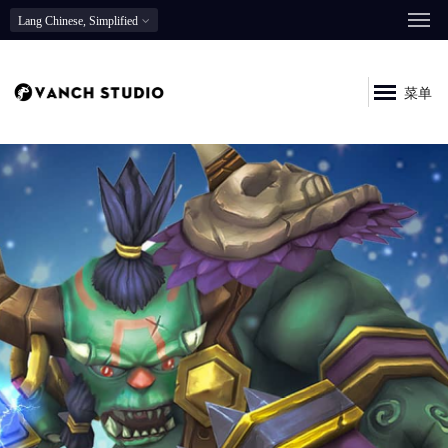
Lang
Chinese, Simplified
菜单