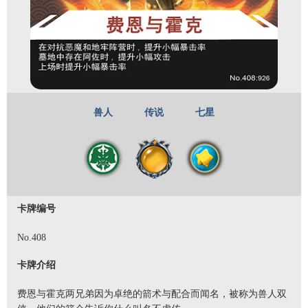
兽人
传说
七星
卡牌编号
No.408
卡牌介绍
费恩与霍克两兄弟因为卓绝的箭术与配合而闻名，被称为兽人双