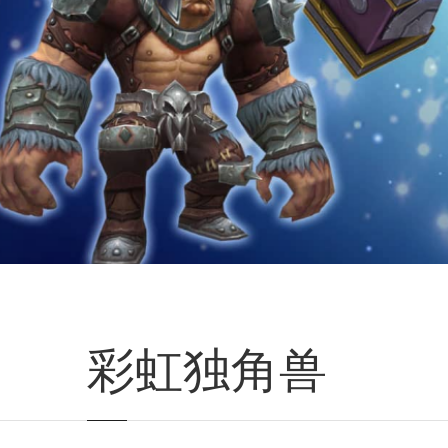
彩虹独角兽