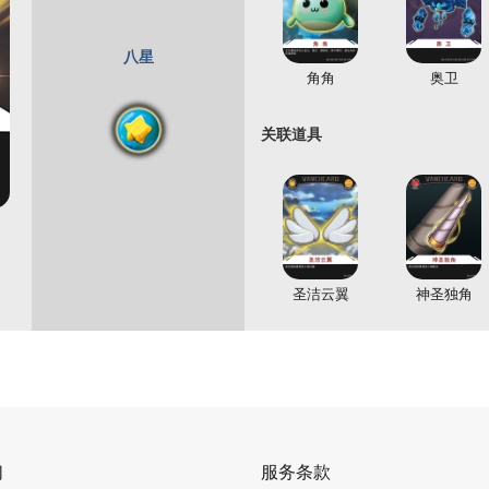
八星
角角
奥卫
关联道具
圣洁云翼
神圣独角
们
服务条款