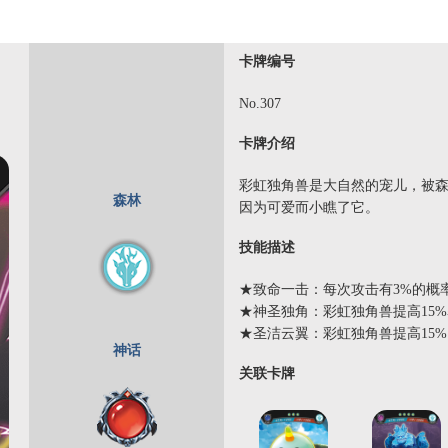
卡牌编号
No.307
卡牌介绍
彩虹独角兽是大自然的宠儿，被
森林
因为可爱而小瞧了它。
技能描述
★致命一击：每次攻击有3%的概
★神圣独角：彩虹独角兽提高15
★圣洁云翼：彩虹独角兽提高15
神话
关联卡牌