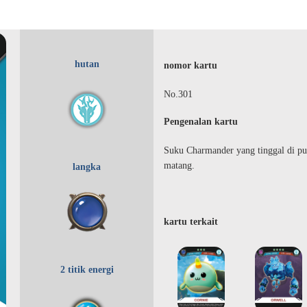
hutan
nomor kartu
No.301
Pengenalan kartu
Suku Charmander yang tinggal di p
matang.
langka
kartu terkait
2 titik energi